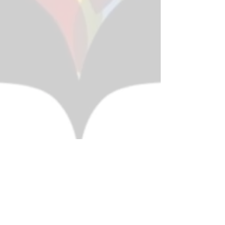
Estado do Rio de Janeiro
Prefeitura Municipal de Maricá
Gabinete do Prefeito
Escola Municipal de Administração -
EMAR
Direção: Maria Inez Pucello